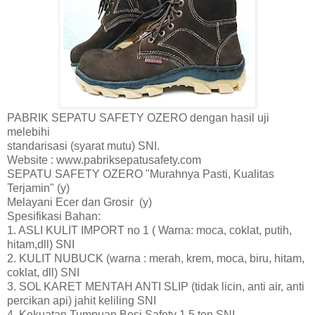
PABRIK SEPATU SAFETY OZERO dengan hasil uji
melebihi
standarisasi (syarat mutu) SNI.
Website : www.pabriksepatusafety.com
SEPATU SAFETY OZERO "Murahnya Pasti, Kualitas
Terjamin" (y)
Melayani Ecer dan Grosir (y)
Spesifikasi Bahan:
1. ASLI KULIT IMPORT no 1 ( Warna: moca, coklat, putih,
hitam,dll) SNI
2. KULIT NUBUCK (warna : merah, krem, moca, biru, hitam,
coklat, dll) SNI
3. SOL KARET MENTAH ANTI SLIP (tidak licin, anti air, anti
percikan api) jahit keliling SNI
4. Kekuatan Tumpuan Besi Safety 1,5 ton SNI