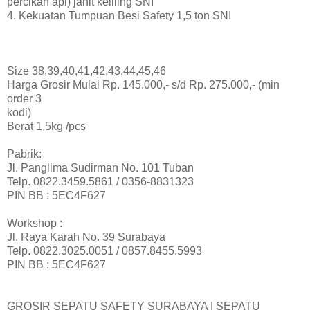
percikan api) jahit keliling SNI
4. Kekuatan Tumpuan Besi Safety 1,5 ton SNI
Size 38,39,40,41,42,43,44,45,46
Harga Grosir Mulai Rp. 145.000,- s/d Rp. 275.000,- (min
order 3
kodi)
Berat 1,5kg /pcs
Pabrik:
Jl. Panglima Sudirman No. 101 Tuban
Telp. 0822.3459.5861 / 0356-8831323
PIN BB : 5EC4F627
Workshop :
Jl. Raya Karah No. 39 Surabaya
Telp. 0822.3025.0051 / 0857.8455.5993
PIN BB : 5EC4F627
GROSIR SEPATU SAFETY SURABAYA | SEPATU