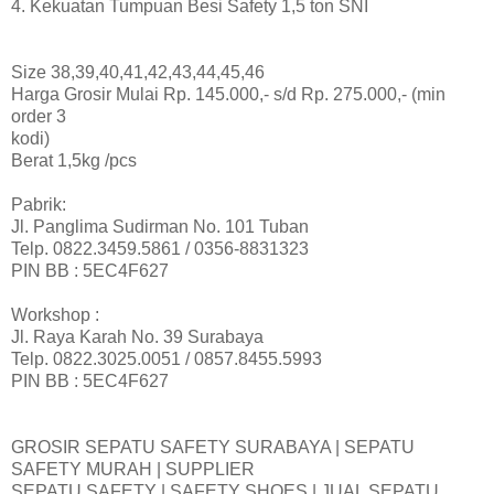
4. Kekuatan Tumpuan Besi Safety 1,5 ton SNI
Size 38,39,40,41,42,43,44,45,46
Harga Grosir Mulai Rp. 145.000,- s/d Rp. 275.000,- (min
order 3
kodi)
Berat 1,5kg /pcs
Pabrik:
Jl. Panglima Sudirman No. 101 Tuban
Telp. 0822.3459.5861 / 0356-8831323
PIN BB : 5EC4F627
Workshop :
Jl. Raya Karah No. 39 Surabaya
Telp. 0822.3025.0051 / 0857.8455.5993
PIN BB : 5EC4F627
GROSIR SEPATU SAFETY SURABAYA | SEPATU
SAFETY MURAH | SUPPLIER
SEPATU SAFETY | SAFETY SHOES | JUAL SEPATU