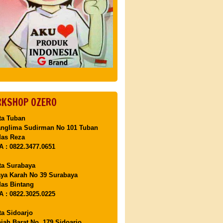
KSHOP OZERO
ta Tuban
anglima Sudirman No 101 Tuban
Mas Reza
 : 0822.3477.0651
ta Surabaya
aya Karah No 39 Surabaya
as Bintang
 : 0822.3025.0225
ta Sidoarjo
ajah Barat No. 179 Sidoarjo