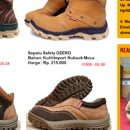
Up. M
Hp/WA
4. We
Email
ahma
REA