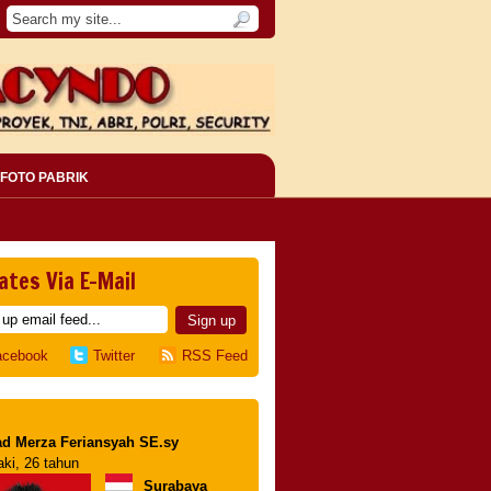
FOTO PABRIK
ates Via E-Mail
acebook
Twitter
RSS Feed
d Merza Feriansyah SE.sy
aki, 26 tahun
Surabaya