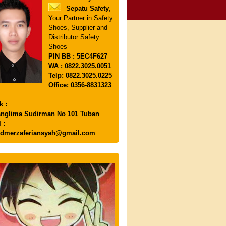
Sepatu Safety
,
Your Partner in Safety
Shoes, Supplier and
Distributor Safety
Shoes
PIN
BB : 5EC4F627
WA : 0822.3025.0051
Telp: 0822.3025.0225
Office: 0356-8831323
k :
anglima Sudirman No 101 Tuban
 :
dmerzaferiansyah@gmail.com