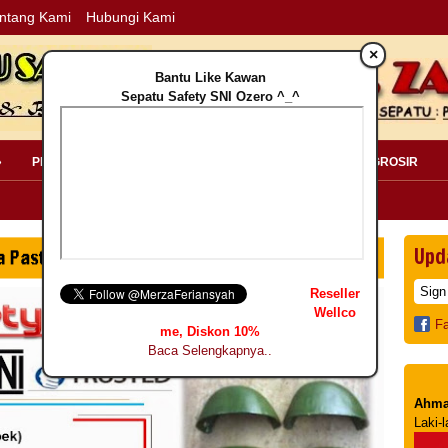
ntang Kami
Hubungi Kami
×
Bantu Like Kawan
Sepatu Safety SNI Ozero ^_^
»
PERLENGKAPAN SAFETY »
PELANGGAN »
INFO GROSIR
Upd
Reseller
Wellco
F
me, Diskon 10%
Baca Selengkapnya..
Ahma
Laki-l