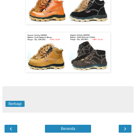
Berbagi
‹
›
Beranda