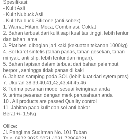
Spesifikasi:
- Kulit Asli
- Kulit Nubuck Asli
- Kulit Nubuck Silicone (anti sobek)
1. Warna: Hitam, Moca, Combinasi, Coklat
2. Bahan terbuat dari kulit sapi kualitas tinggi, lebih lentur
dan tahan lama
3. Plat besi dibagian jari kaki (kekuatan tekanan 1000kg)
4. Sol karet sintetis (tahan panas, tahan gesekan, tahan
minyak, anti slip, lebih lentur dan ringan).
5. Bahan lapisan dalam terbuat dari bahan pelembut
berpori, sehingga tidak panas di kaki
6. Jahitan samping pada SOL (lebih kuat dari sytem pres)
7. Ukuran 38,39,40,41,42,43,44,45,46
8. Terima pesanan model sesuai keinginan anda
9. terima pesanan dengan merk perusahaan anda
10 . All products are passed Quality control
11. Jahitan pada kulit dan sol anti bakar
Berat +/- 1.5Kg
Office:
Jl. Panglima Sudirman No. 101 Tuban
Telp. 0822.3025.0051 / 031-72969021